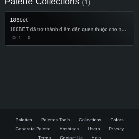
Palette Collections
(1)
188bet
188BET đã trở thành điểm đến quen thuộc cho những ai đam mê cá cược trực tuyến. Với hệ thống cá cược toàn diện và sự quản lý từ Isle of Man, nhà cái này đảm bảo môi trường chơi an toàn và minh bạch. https://188bett.ink/
1
0
Palettes
Palettes Tools
Collections
Colors
Generate Palette
Hashtags
Users
Privacy
Terms
Contact Us
Help