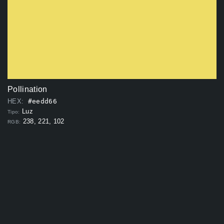
Pollination
HEX:
#eedd66
Luz
Tipo:
238, 221, 102
RGB: