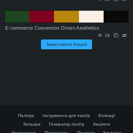
E-commerce Conversion Driven Aesthetics
26
Завантажити більше
Далі
Палітри
Інструменти для палітр
Колекції
Кольори
Генератор палітр
Хештеги
Користувачі
Приватність
Правила
Контакти