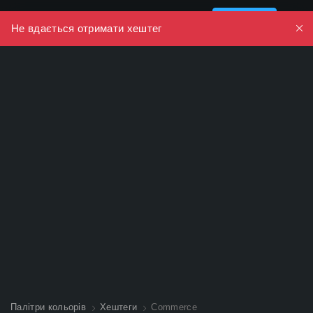
Colors
Wall
Увійти
Не вдається отримати хештег
Палітри кольорів
Хештеги
Commerce