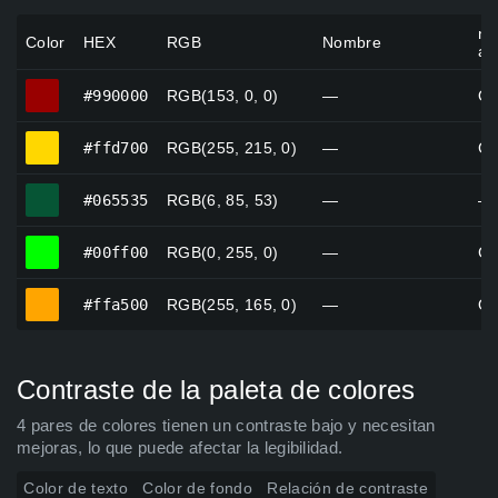
no
Color
HEX
RGB
Nombre
al
#990000
#990000
RGB(153, 0, 0)
—
OU
#ffd700
#ffd700
RGB(255, 215, 0)
—
Go
#065535
#065535
RGB(6, 85, 53)
—
—
#00ff00
#00ff00
RGB(0, 255, 0)
—
Gr
#ffa500
#ffa500
RGB(255, 165, 0)
—
Or
Contraste de la paleta de colores
4 pares de colores tienen un contraste bajo y necesitan
mejoras, lo que puede afectar la legibilidad.
Color de texto
Color de fondo
Relación de contraste