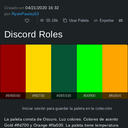
Creado en
04/21/2020 16:32
por
RyanPauley53
55.19k
Usar Paleta
Exportar
Discord Roles
#990000
#ffd700
#065535
#00ff00
#ffa500
Iniciar sesión
para guardar la paleta en la colección
La paleta consta de Oscuro, Luz colores. Colores de acento
Gold #ffd700 y Orange #ffa500. La paleta tiene temperatura