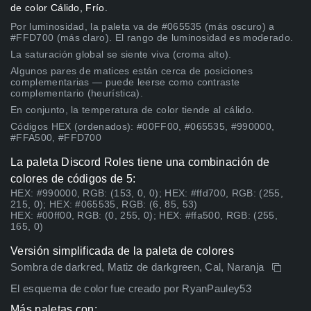
de color Cálido, Frío.
Por luminosidad, la paleta va de #065535 (más oscuro) a
#FFD700 (más claro). El rango de luminosidad es moderado.
La saturación global se siente viva (croma alto).
Algunos pares de matices están cerca de posiciones
complementarias — puede leerse como contraste
complementario (heurística).
En conjunto, la temperatura de color tiende al cálido.
Códigos HEX (ordenados): #00FF00, #065535, #990000,
#FFA500, #FFD700
La paleta Discord Roles tiene una combinación de
colores de códigos de 5:
HEX: #990000, RGB: (153, 0, 0); HEX: #ffd700, RGB: (255,
215, 0); HEX: #065535, RGB: (6, 85, 53)
HEX: #00ff00, RGB: (0, 255, 0); HEX: #ffa500, RGB: (255,
165, 0)
Versión simplificada de la paleta de colores
Sombra de darkred, Matiz de darkgreen, Cal, Naranja
El esquema de color fue creado por RyanPauley53
Más paletas con: